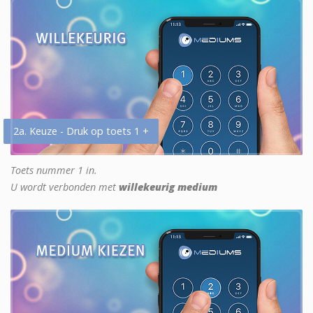
2a. Keuze - Druk op toets 1 +
Toets nummer 1 in.
U wordt verbonden met
willekeurig medium