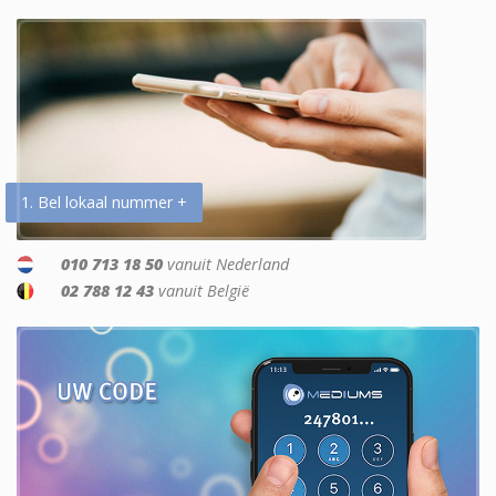
1. Bel lokaal nummer +
010 713 18 50
vanuit Nederland
02 788 12 43
vanuit België