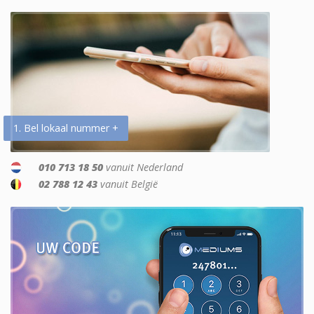
1. Bel lokaal nummer +
010 713 18 50
vanuit Nederland
02 788 12 43
vanuit België