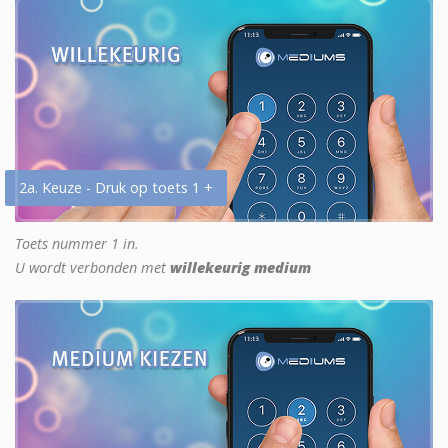
2a. Keuze - Druk op toets 1 +
Toets nummer 1 in.
U wordt verbonden met
willekeurig medium