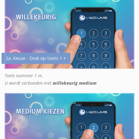
2a. Keuze - Druk op toets 1 +
Toets nummer 1 in.
U wordt verbonden met
willekeurig medium