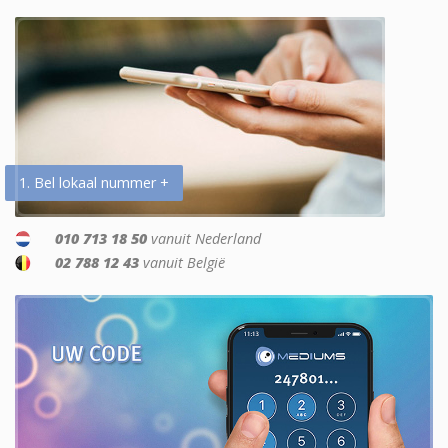
1. Bel lokaal nummer +
010 713 18 50
vanuit Nederland
02 788 12 43
vanuit België