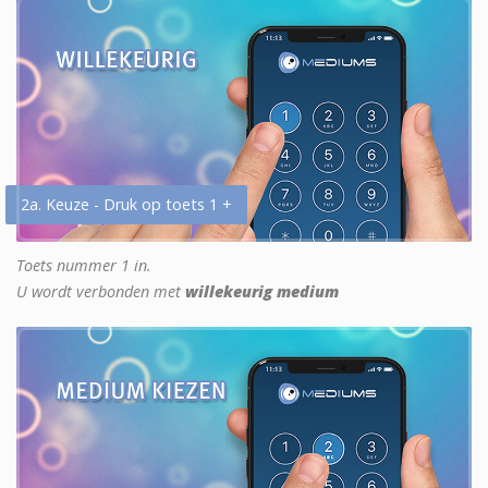
2a. Keuze - Druk op toets 1 +
Toets nummer 1 in.
U wordt verbonden met
willekeurig medium