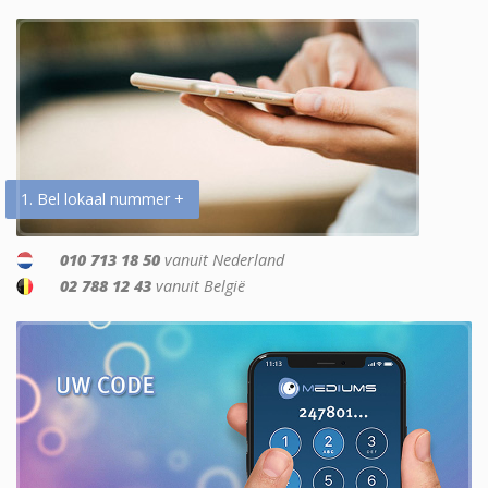
1. Bel lokaal nummer +
010 713 18 50
vanuit Nederland
02 788 12 43
vanuit België