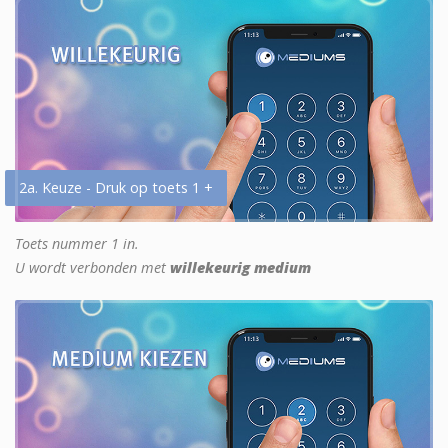
2a. Keuze - Druk op toets 1 +
Toets nummer 1 in.
U wordt verbonden met
willekeurig medium