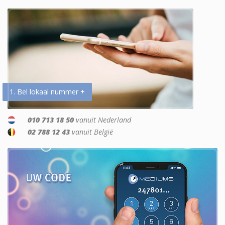
1. Bel lokaal nummer +
010 713 18 50
vanuit Nederland
02 788 12 43
vanuit België