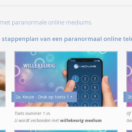
t met paranormale online mediums.
 stappenplan van een paranormaal online tel
2a. Keuze - Druk op toets 1 +
2b
Toets nummer 1 in.
Of 
U wordt verbonden met
willekeurig medium
Ge