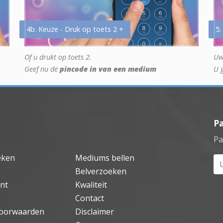
4b. Keuze - Druk op toets 2 +
5.
Of u drukt op toets 2.
Uw
Geef nu de
pincode in van een medium
U 
P
Pa
eken
Mediums bellen
Uw
Belverzoeken
nt
Kwaliteit
Contact
oorwaarden
Disclaimer