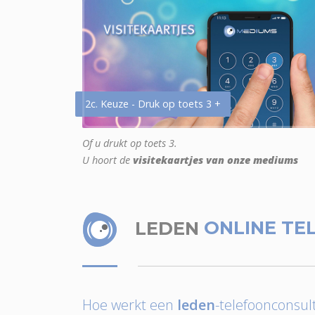
2c. Keuze - Druk op toets 3 +
Of u drukt op toets 3.
U hoort de
visitekaartjes van onze mediums
LEDEN
ONLINE TE
Hoe werkt een
leden
-telefoonconsult