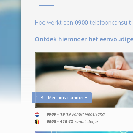
Hoe werkt een
0900
-telefoonconsul
Ontdek hieronder het eenvoudige
1. Bel Mediums-nummer +
0909 - 19 19
vanuit Nederland
0903 - 416 42
vanuit België