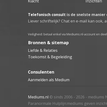
Klacht
Inzichten
Telefonisch consult
is de snelste manier
Liever schriftelijk? Chat en e-mail kan ook, al
Veiligheid: betaal enkel via Mediums.nl-account en de
Bronnen & sitemap
Liefde & Relaties
Toekomst & Begeleiding
Consulenten
Aanmelden als Medium
Mediums.nl
© sinds 2006 - 2026
- mediums N
Paranormale Hulplijn:mediums geven inzich