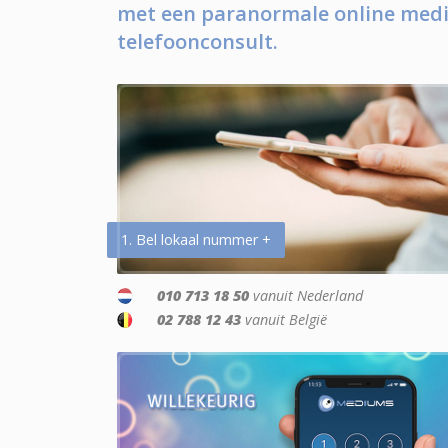
met een paranormale online medi
telefoonconsult.
1. Bel lokaal nummer +
010 713 18 50
vanuit Nederland
02 788 12 43
vanuit België