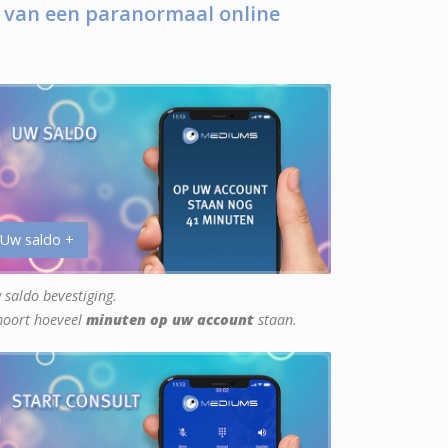
 van een paranormaal online
 Uw saldo +
 saldo bevestiging.
hoort hoeveel
minuten op uw account
staan.