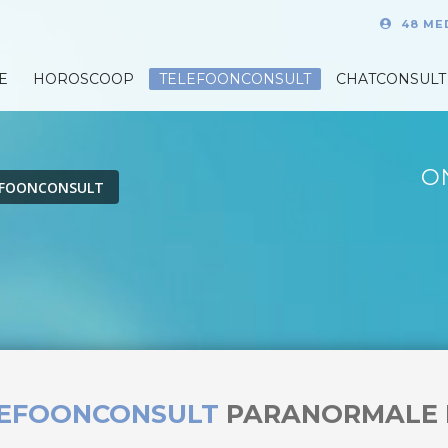
48 ME
E
HOROSCOOP
TELEFOONCONSULT
CHATCONSULT
O
EFOONCONSULT
LEFOONCONSULT
PARANORMALE 