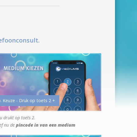
efoonconsult.
. Keuze - Druk op toets 2 +
u drukt op toets 2.
ef nu de
pincode in van een medium