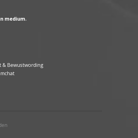
en medium
.
ht & Bewustwording
umchat
den