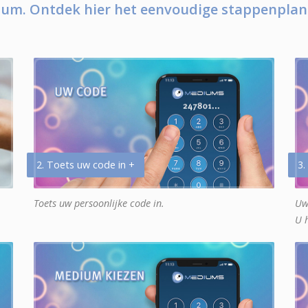
um. Ontdek hier het eenvoudige stappenplan
2. Toets uw code in +
3.
Toets uw persoonlijke code in.
Uw
U 