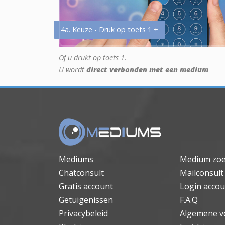
4a. Keuze - Druk op toets 1 +
Of u drukt op toets 1.
U wordt
direct verbonden met een medium
Mediums
Medium zo
Chatconsult
Mailconsult
Gratis account
Login accou
Getuigenissen
F.A.Q
Privacybeleid
Algemene v