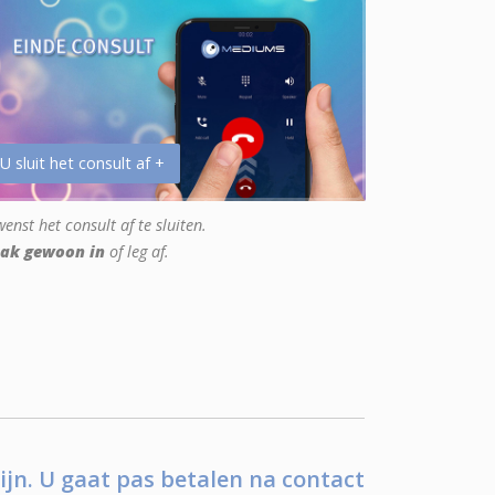
 U sluit het consult af +
enst het consult af te sluiten.
ak gewoon in
of leg af.
ijn. U gaat pas betalen na contact