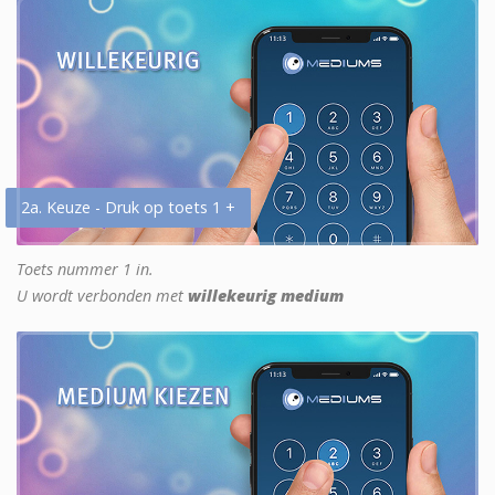
2a. Keuze - Druk op toets 1 +
Toets nummer 1 in.
U wordt verbonden met
willekeurig medium