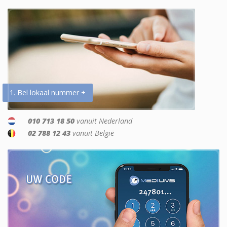
1. Bel lokaal nummer +
010 713 18 50
vanuit Nederland
02 788 12 43
vanuit België